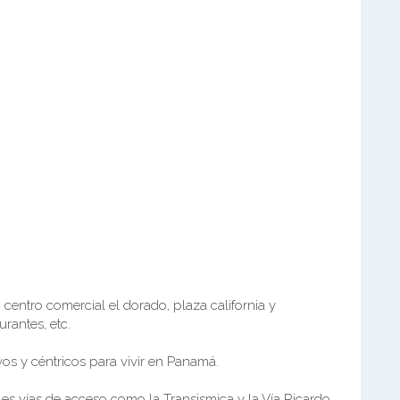
centro comercial el dorado, plaza california y
rantes, etc.
os y céntricos para vivir en Panamá.
es vías de acceso como la Transismica y la Vía Ricardo