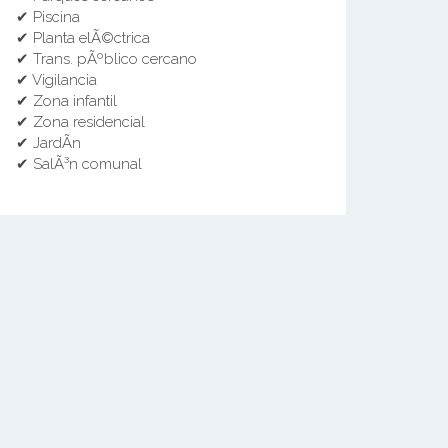
✔ Piscina
✔ Planta elÃ©ctrica
✔ Trans. pÃºblico cercano
✔ Vigilancia
✔ Zona infantil
✔ Zona residencial
✔ JardÃ­n
✔ SalÃ³n comunal