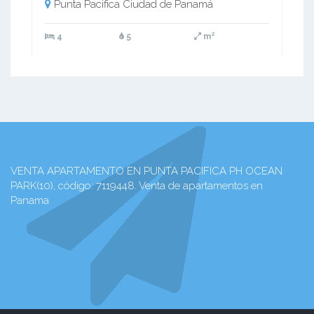
Punta Pacifica Ciudad de Panamá
4
5
m²
VENTA APARTAMENTO EN PUNTA PACIFICA PH OCEAN
PARK(10), código: 7119448. Venta de apartamentos en
Panama