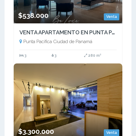
$538.000
Venta
VENTA APARTAMENTO EN PUNTA PACIFICA PH OCEAN PARK(10)
Punta Pacífica Ciudad de Panamá
3
3
280 m²
$3.300.000
Venta