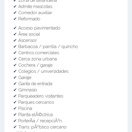
✔ Zona de lavandería
✔ Admite mascotas
✔ Comedor auxiliar
✔ Reformado
✔ Acceso pavimentado
✔ Ãrea social
✔ Ascensor
✔ Barbacoa / parrilla / quincho
✔ Centros comerciales
✔ Cerca zona urbana
✔ Cochera / garaje
✔ Colegios / universidades
✔ Garaje
✔ Garita de entrada
✔ Gimnasio
✔ Parqueadero visitantes
✔ Parques cercanos
✔ Piscina
✔ Planta elÃ©ctrica
✔ PorterÃ­a / recepciÃ³n
✔ Trans. pÃºblico cercano