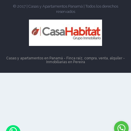
© 2017 | Casas y Apartamentos Panamá | Todos los derechos
reservados
Casas y apartamentos en Panamá - Finca raíz, compra, venta, alquiler -
Inmobiliarias en
Pereira