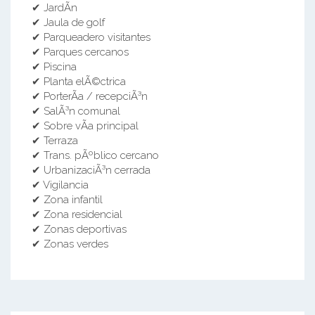
✔ JardÃ­n
✔ Jaula de golf
✔ Parqueadero visitantes
✔ Parques cercanos
✔ Piscina
✔ Planta elÃ©ctrica
✔ PorterÃ­a / recepciÃ³n
✔ SalÃ³n comunal
✔ Sobre vÃ­a principal
✔ Terraza
✔ Trans. pÃºblico cercano
✔ UrbanizaciÃ³n cerrada
✔ Vigilancia
✔ Zona infantil
✔ Zona residencial
✔ Zonas deportivas
✔ Zonas verdes