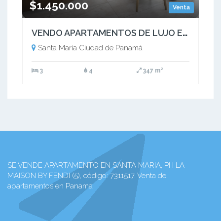
$1.450.000
Venta
VENDO APARTAMENTOS DE LUJO EN LA MASION - SANTA MARÍA COUNTRY CLUB
Santa María Ciudad de Panamá
3
4
347 m²
SE VENDE APARTAMENTO EN SANTA MARIA, PH LA
MAISON BY FENDI (5), código: 7311517. Venta de
apartamentos en Panama