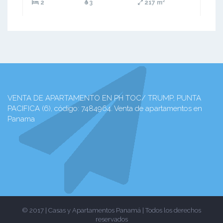
2
3
217 m²
VENTA DE APARTAMENTO EN PH TOC/ TRUMP, PUNTA
PACIFICA (6), código: 7484964. Venta de apartamentos en
Panama
© 2017 | Casas y Apartamentos Panamá | Todos los derechos
reservados