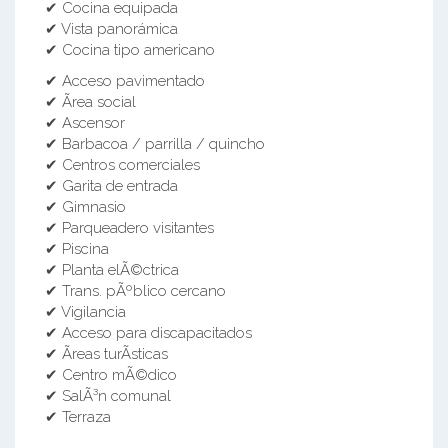
✔ Cocina equipada
✔ Vista panorámica
✔ Cocina tipo americano
✔ Acceso pavimentado
✔ Ãrea social
✔ Ascensor
✔ Barbacoa / parrilla / quincho
✔ Centros comerciales
✔ Garita de entrada
✔ Gimnasio
✔ Parqueadero visitantes
✔ Piscina
✔ Planta elÃ©ctrica
✔ Trans. pÃºblico cercano
✔ Vigilancia
✔ Acceso para discapacitados
✔ Ãreas turÃ­sticas
✔ Centro mÃ©dico
✔ SalÃ³n comunal
✔ Terraza