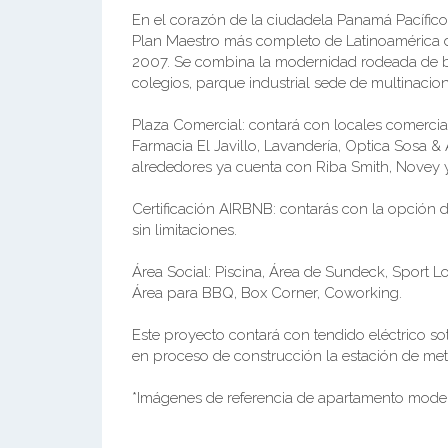
En el corazón de la ciudadela Panamá Pacífic
Plan Maestro más completo de Latinoamérica
2007. Se combina la modernidad rodeada de bos
colegios, parque industrial sede de multinacio
Plaza Comercial: contará con locales comercial
Farmacia El Javillo, Lavandería, Optica Sosa 
alrededores ya cuenta con Riba Smith, Novey 
Certificación AIRBNB: contarás con la opción d
sin limitaciones.
Área Social: Piscina, Área de Sundeck, Sport L
Área para BBQ, Box Corner, Coworking.
Este proyecto contará con tendido eléctrico so
en proceso de construcción la estación de metr
*Imágenes de referencia de apartamento modelo