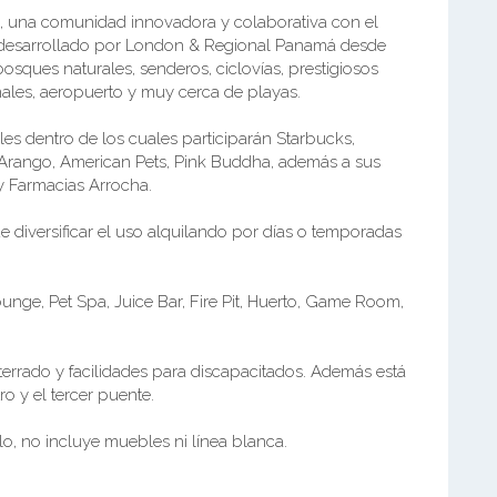
o, una comunidad innovadora y colaborativa con el
 desarrollado por London & Regional Panamá desde
ques naturales, senderos, ciclovías, prestigiosos
nales, aeropuerto y muy cerca de playas.
es dentro de los cuales participarán Starbucks,
& Arango, American Pets, Pink Buddha, además a sus
y Farmacias Arrocha.
e diversificar el uso alquilando por días o temporadas
ounge, Pet Spa, Juice Bar, Fire Pit, Huerto, Game Room,
terrado y facilidades para discapacitados. Además está
o y el tercer puente.
, no incluye muebles ni línea blanca.