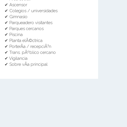
✔ Ascensor
✔ Colegios / universidades
✔ Gimnasio
✔ Parqueadero visitantes
✔ Parques cercanos
✔ Piscina
✔ Planta elÃ©ctrica
✔ PorterÃ­a / recepciÃ³n
✔ Trans. pÃºblico cercano
✔ Vigilancia
✔ Sobre vÃ­a principal