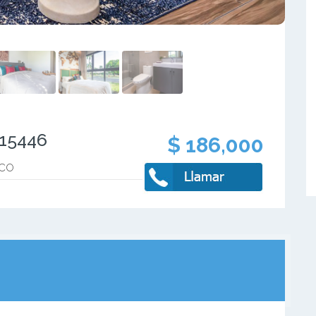
515446
$ 186,000
ICO