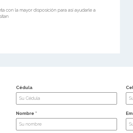
a con la mayor disposición para así ayudarle a
sitan
Cédula
Ce
Nombre *
Ema