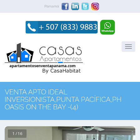
Panamá
VENTA APTO IDEAL
INVERSIONISTA,PUNTA PACÍFICA,PH
OASIS ON THE BAY -(4)
1 / 16