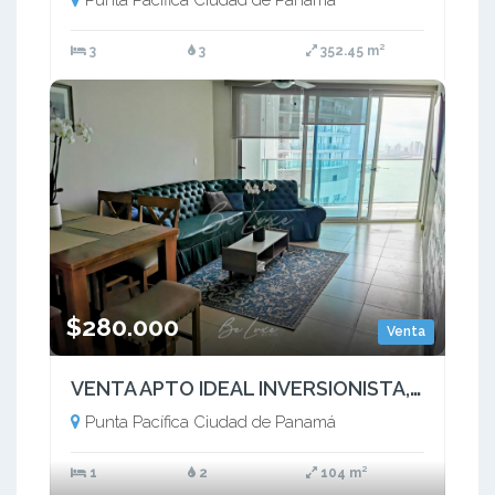
3
3
352.45 m²
$280.000
Venta
VENTA APTO IDEAL INVERSIONISTA,PUNTA PACÍFICA,PH OASIS ON THE BAY -(4)
Punta Pacífica Ciudad de Panamá
1
2
104 m²