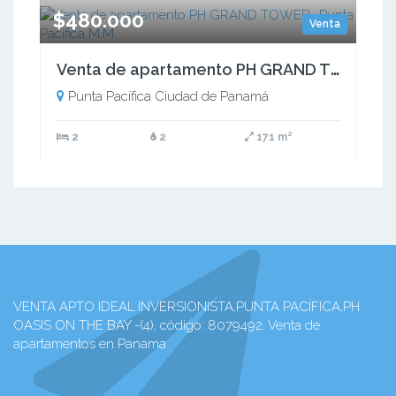
$480.000
Venta
Venta de apartamento PH GRAND TOWER- Punta Pacifica M.M
Punta Pacífica Ciudad de Panamá
2
2
171 m²
VENTA APTO IDEAL INVERSIONISTA,PUNTA PACÍFICA,PH
OASIS ON THE BAY -(4), código: 8079492. Venta de
apartamentos en Panama