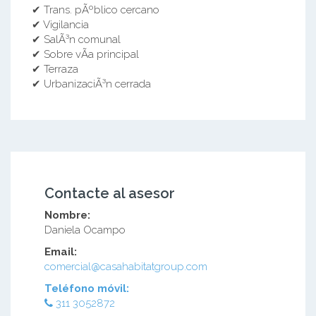
✔ Trans. pÃºblico cercano
✔ Vigilancia
✔ SalÃ³n comunal
✔ Sobre vÃ­a principal
✔ Terraza
✔ UrbanizaciÃ³n cerrada
Contacte al asesor
Nombre:
Daniela Ocampo
Email:
comercial@casahabitatgroup.com
Teléfono móvil:
311 3052872