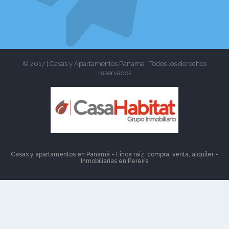
© 2017 | Casas y Apartamentos Panamá | Todos los derechos
reservados
Casas y apartamentos en Panamá - Finca raíz, compra, venta, alquiler -
Inmobiliarias en
Pereira