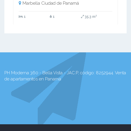
Marbella Ciudad de Panamá
1
1
35.3 m²
PH Moderna 360 - Bella Vista - JAC.P, código: 8252944. Venta
de apartamentos en Panama