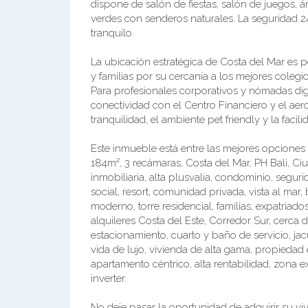
dispone de salón de fiestas, salón de juegos, 
verdes con senderos naturales. La seguridad 2
tranquilo.
La ubicación estratégica de Costa del Mar es pe
y familias por su cercanía a los mejores colegi
Para profesionales corporativos y nómadas digita
conectividad con el Centro Financiero y el aero
tranquilidad, el ambiente pet friendly y la facili
Este inmueble está entre las mejores opciones
184m², 3 recámaras, Costa del Mar, PH Bali, 
inmobiliaria, alta plusvalía, condominio, segur
social, resort, comunidad privada, vista al mar,
moderno, torre residencial, familias, expatriado
alquileres Costa del Este, Corredor Sur, cerca 
estacionamiento, cuarto y baño de servicio, jacu
vida de lujo, vivienda de alta gama, propiedad 
apartamento céntrico, alta rentabilidad, zona 
inverter.
No deje pasar la oportunidad de adquirir su vi