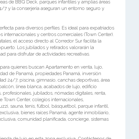
áreas de BBQ Deck, parques infantiles y amplias áreas
4/7 y la conserjería aseguran un entorno seguro y
rfecta para diversos perfiles. Es ideal para expatriados
os internacionales y centros comerciales (Town Center).
les, el acceso directo al Corredor Sur facilita la
puerto. Los jubilados y retirados valorarán la
dad para disfrutar de actividades recreativas.
 para quienes buscan Apartamento en venta, lujo,
Ciudad de Panamá, propiedades Panamá, inversión
idad 24/7, piscina, gimnasio, canchas deportivas, área
 balcón, línea blanca, acabados de lujo, edificio
s, profesionales, jubilados, nómadas digitales, renta,
de Town Center, colegios internacionales,
zzi, sauna, tenis, fútbol, básquetbol, parque infantil,
exclusiva, bienes raíces Panamá, agente inmobiliario,
exclusiva, comunidad planificada, concierge, sistemas
vienda de lujo en esta zona exclusiva. Contáctenos de