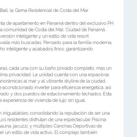
 Bali, la Gema Residencial de Costa del Mar
nta de apartamento en Panamá dentro del exclusivo PH
igiosa comunidad de Costa del Mar, Ciudad de Panamá.
rsión inteligente y un estilo de vida resort
svalía más buscadas. Pensado para la familia moderna,
ño inteligente y acabados finos, garantizando
maras, cada una con su baño privado completo, más un
xima privacidad. La unidad cuenta con una espaciosa
orámicas al mar y al vibrante skyline de la ciudad.
 acondicionado inverter para eficiencia energética, así
rado y dos puestos de estacionamiento techados. Esta
a experiencia de vivienda de lujo sin igual.
 inigualables, consolidando la reputación de ser una
s residentes disfrutan de una espectacular Piscina
sauna, jacuzzi, y múltiples Canchas Deportivas de
er un estilo de vida activo. El complejo también