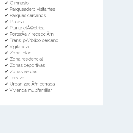
✔ Gimnasio
✔ Parqueadero visitantes
✔ Parques cercanos
✔ Piscina
✔ Planta elÃ©ctrica
✔ PorterÃ­a / recepciÃ³n
✔ Trans. pÃºblico cercano
✔ Vigilancia
✔ Zona infantil
✔ Zona residencial
✔ Zonas deportivas
✔ Zonas verdes
✔ Terraza
✔ UrbanizaciÃ³n cerrada
✔ Vivienda multifamiliar