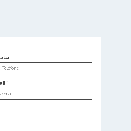
lular
il *