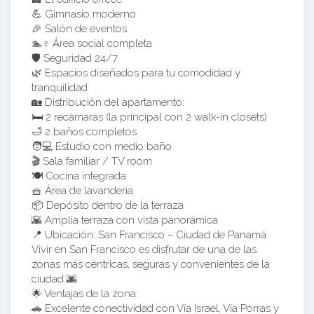
💪 Gimnasio moderno
🎉 Salón de eventos
🏊♀️ Área social completa
🛡️ Seguridad 24/7
🌿 Espacios diseñados para tu comodidad y
tranquilidad
🏡 Distribución del apartamento:
🛏️ 2 recámaras (la principal con 2 walk-in closets)
🛁 2 baños completos
🧑💻 Estudio con medio baño
🎬 Sala familiar / TV room
🍽️ Cocina integrada
🧺 Área de lavandería
📦 Depósito dentro de la terraza
🌇 Amplia terraza con vista panorámica
📍 Ubicación: San Francisco – Ciudad de Panamá
Vivir en San Francisco es disfrutar de una de las
zonas más céntricas, seguras y convenientes de la
ciudad 🌆
🌟 Ventajas de la zona:
🚗 Excelente conectividad con Vía Israel, Vía Porras y