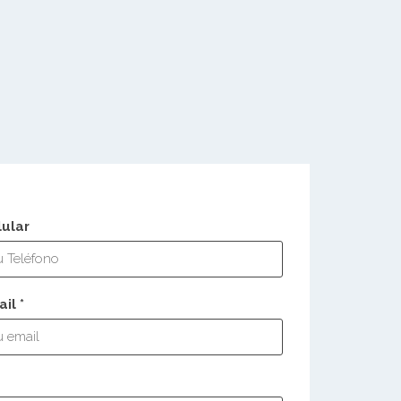
lular
il *