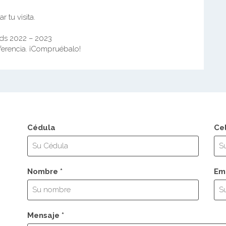
 tu visita.
rds 2022 – 2023
ferencia. ¡Compruébalo!
Cédula
Ce
Nombre *
Ema
Mensaje *