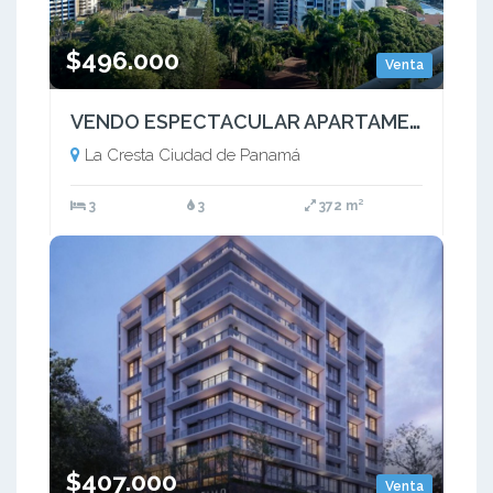
$496.000
Venta
VENDO ESPECTACULAR APARTAMENTO - PH CRESTA PALACE - BELLA VISTA
La Cresta Ciudad de Panamá
3
3
372 m²
$407.000
Venta