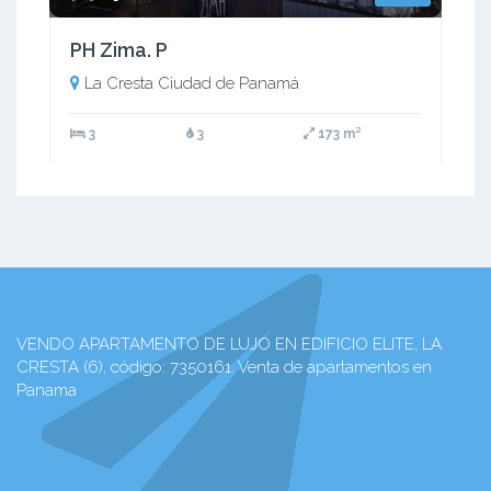
PH Zima. P
La Cresta Ciudad de Panamá
3
3
173 m²
VENDO APARTAMENTO DE LUJO EN EDIFICIO ELITE, LA
CRESTA (6), código: 7350161. Venta de apartamentos en
Panama