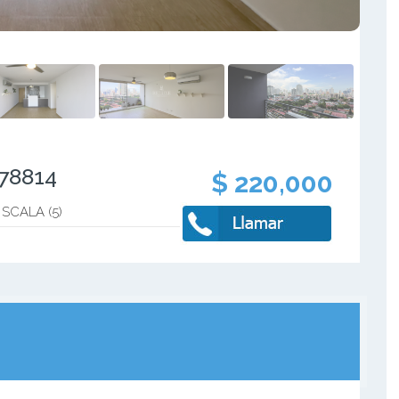
478814
$ 220,000
SCALA (5)