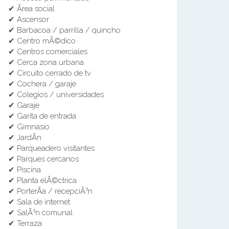
✔ Ãrea social
✔ Ascensor
✔ Barbacoa / parrilla / quincho
✔ Centro mÃ©dico
✔ Centros comerciales
✔ Cerca zona urbana
✔ Circuito cerrado de tv
✔ Cochera / garaje
✔ Colegios / universidades
✔ Garaje
✔ Garita de entrada
✔ Gimnasio
✔ JardÃ­n
✔ Parqueadero visitantes
✔ Parques cercanos
✔ Piscina
✔ Planta elÃ©ctrica
✔ PorterÃ­a / recepciÃ³n
✔ Sala de internet
✔ SalÃ³n comunal
✔ Terraza