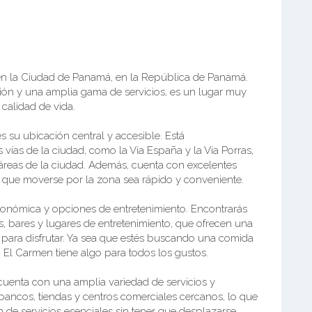
en la Ciudad de Panamá, en la República de Panamá.
ión y una amplia gama de servicios, es un lugar muy
 calidad de vida.
s su ubicación central y accesible. Está
vías de la ciudad, como la Vía España y la Vía Porras,
s áreas de la ciudad. Además, cuenta con excelentes
 que moverse por la zona sea rápido y conveniente.
ronómica y opciones de entretenimiento. Encontrarás
s, bares y lugares de entretenimiento, que ofrecen una
 para disfrutar. Ya sea que estés buscando una comida
 El Carmen tiene algo para todos los gustos.
cuenta con una amplia variedad de servicios y
ancos, tiendas y centros comerciales cercanos, lo que
ón de servicios esenciales sin tener que desplazarse