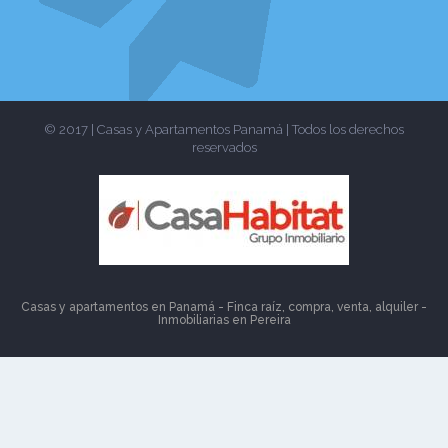
© 2017 | Casas y Apartamentos Panamá | Todos los derechos
reservados
Casas y apartamentos en Panamá - Finca raíz, compra, venta, alquiler -
Inmobiliarias en
Pereira