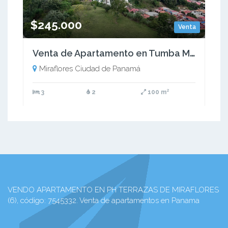
$245.000
Venta
Venta de Apartamento en Tumba Muerto
Miraflores Ciudad de Panamá
3
2
100 m²
VENDO APARTAMENTO EN PH TERRAZAS DE MIRAFLORES
(6), código: 7545332. Venta de apartamentos en Panama