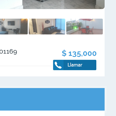
101169
$ 135,000